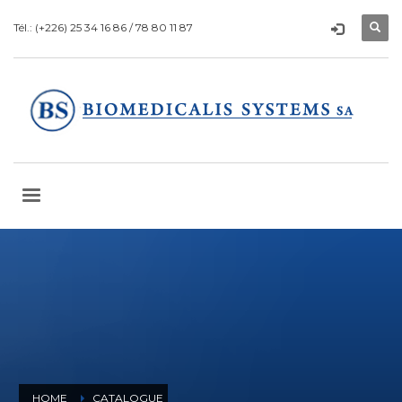
Tél.: (+226) 25 34 16 86 / 78 80 11 87
HOME
CATALOGUE