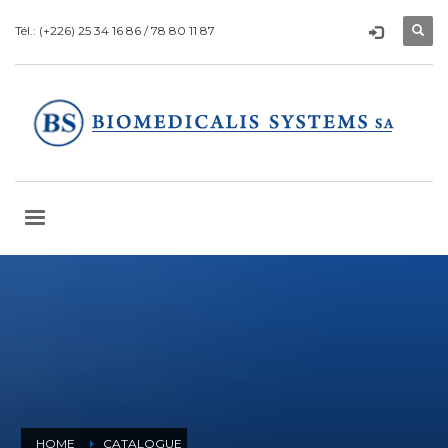
Tél.: (+226) 25 34 16 86 / 78 80 11 87
HOME
CATALOGUE